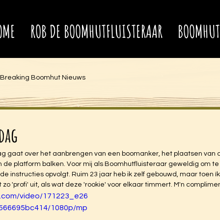
OME
ROB DE BOOMHUTFLUISTERAAR
BOOMHUT
Breaking Boomhut Nieuws
dag
g gaat over het aanbrengen van een boomanker, het plaatsen van d
 de platform balken. Voor mij als Boomhutfluisteraar geweldig om te
e instructies opvolgt. Ruim 23 jaar heb ik zelf gebouwd, maar toen ík 
 zo 'profi' uit, als wat deze 'rookie' voor elkaar timmert. M'n complime
ic.com/video/171223_e26
566695bc414/1080p/mp