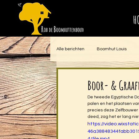
H
Alle berichten
Boomhut Louis
Boor- & Graaf
De tweede Egyptische Da
palen en het plaatsen van
precies deze Zelfbouwer d
deed, zag het er lang niet
https://video.wixstat
46a38848344fabb301
4/file.mp4