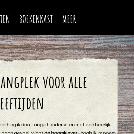
TEN
BOEKENKAST
MEER
Hangplek voor alle
leeftijden
ar hing ik dan. Languit onderuit en met een heerlijk
oldaan gevoel. Want
de boomklever
- zoals ik 'm noem -