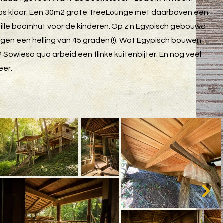
as klaar. Een 30m2 grote TreeLounge met daarboven een
ille boomhut voor de kinderen. Op z'n Egypisch gebouwd
gen een helling van 45 graden (!). Wat Egypisch bouwen
? Sowieso qua arbeid een flinke kuitenbijter. En nog veel
eer.