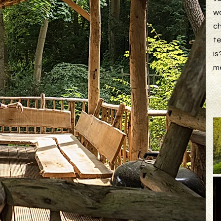
w
ch
te
is
m