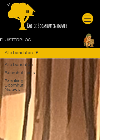
FLUISTERBLOG
Alle berichten
Alle berichten
Boomhut Louis
Breaking
Boomhut
Nieuws